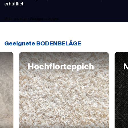
erhältlich
Mehr anzeigen
Weniger anzeigen
Geeignete BODENBELÄGE
Hochflorteppich
N