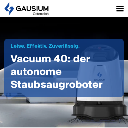
Leise. Effektiv. Zuverlässig.
Vacuum 40: der
autonome
Staubsaugroboter