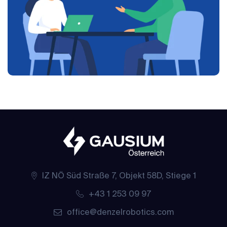
IZ NÖ Süd Straße 7, Objekt 58D, Stiege 1
+43 1 253 09 97
office@denzelrobotics.com