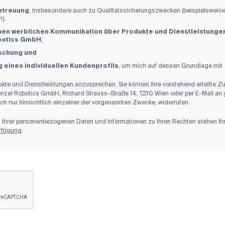
etreuung
, insbesondere auch zu Qualitätssicherungszwecken (beispielsweise
);
nen werblichen Kommunikation über Produkte und Dienstleistung
botics GmbH
;
schung und
 eines individuellen Kundenprofils
, um mich auf dessen Grundlage mit
dukte und Dienstleistungen anzusprechen. Sie können Ihre vorstehend erteilte
enzel Robotics GmbH, Richard Strauss-Straße 14, 1230 Wien oder per E-Mail an
auch nur hinsichtlich einzelner der vorgenannten Zwecke, widerrufen.
ng Ihrer personenbezogenen Daten und Informationen zu Ihren Rechten stehen I
erfügung
.