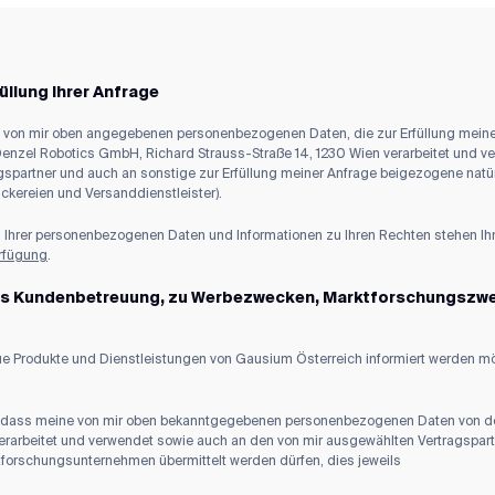
üllung Ihrer Anfrage
 von mir oben angegebenen personenbezogenen Daten, die zur Erfüllung meiner 
Denzel Robotics GmbH, Richard Strauss-Straße 14, 1230 Wien verarbeitet und
spartner und auch an sonstige zur Erfüllung meiner Anfrage beigezogene natür
uckereien und Versanddienstleister).
ng Ihrer personenbezogenen Daten und Informationen zu Ihren Rechten stehen I
erfügung
.
ks Kundenbetreuung, zu Werbezwecken, Marktforschungszwec
eue Produkte und Dienstleistungen von Gausium Österreich informiert werden mö
, dass meine von mir oben bekanntgegebenen personenbezogenen Daten von d
erarbeitet und verwendet sowie auch an den von mir ausgewählten Vertragspart
tforschungsunternehmen übermittelt werden dürfen, dies jeweils