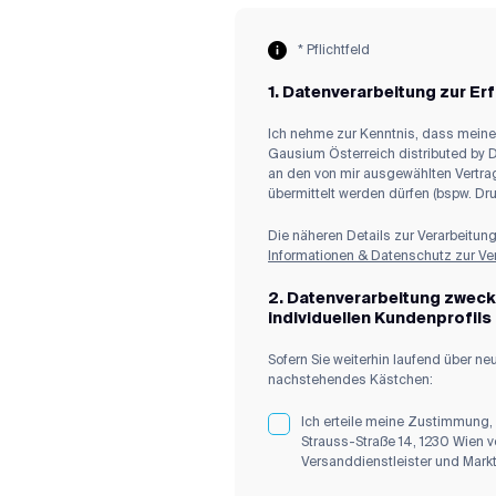
* Pflichtfeld
1. Datenverarbeitung zur Erf
Ich nehme zur Kenntnis, dass meine
Gausium Österreich distributed by 
an den von mir ausgewählten Vertrag
übermittelt werden dürfen (bspw. Dr
Die näheren Details zur Verarbeitu
Informationen & Datenschutz zur V
2. Datenverarbeitung zwec
individuellen Kundenprofils
Sofern Sie weiterhin laufend über n
nachstehendes Kästchen:
Ich erteile meine Zustimmung
Strauss-Straße 14, 1230 Wien v
Versanddienstleister und Mark