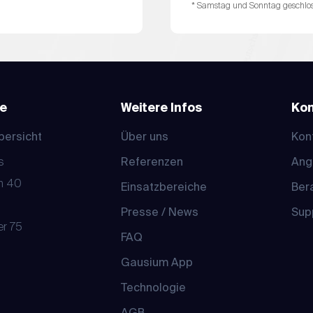
* Samstag und Sonntag geschlo
e
Weitere Infos
Kon
bersicht
Über uns
Kon
s
Referenzen
Ang
m 40
Einsatzbereiche
Ber
Presse / News
Sup
er 75
FAQ
Gausium App
Technologie