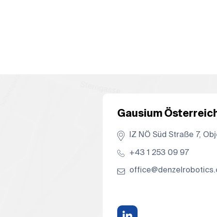
Gausium Österreic
IZ NÖ Süd Straße 7, Obj
+43 1 253 09 97
office@denzelrobotics