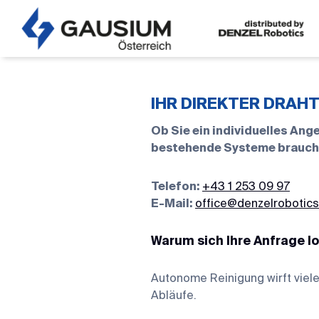
IHR DIREKTER DRAH
Ob Sie ein individuelles An
bestehende Systeme brauchen 
Telefon:
+43 1 253 09 97
E-Mail:
office@denzelrobotic
Warum sich Ihre Anfrage l
Autonome Reinigung wirft viele
Abläufe.