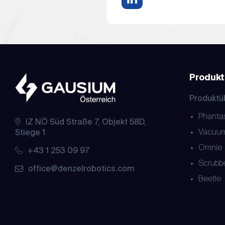
Produkt
Produktü
Phanta
IZ NÖ Süd Straße 7, Objekt 58D,
Vacuu
Stiege 1
Omnie
+43 1 253 09 97
Scrubb
office@denzelrobotics.com
Beetle