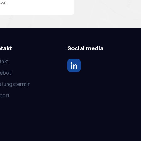
ssen
takt
Social media
takt
ebot
atungstermin
port