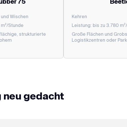
ubber 75
Beetl
 und Wischen
Kehren
0 m²/Stunde
Leistung: bis zu 3.780 m
flächige, strukturierte
Große Flächen und Grobsc
hohem
Logistikzentren oder Par
 neu gedacht