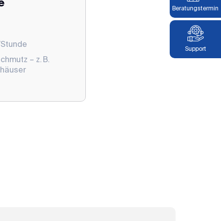
e
Beratungstermin
²/Stunde
Support
hmutz – z. B.
khäuser