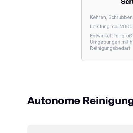
Scr
Kehren, Schrubben
Leistung: ca. 200
Entwickelt für groß
Umgebungen mit 
Reinigungsbedarf
Autonome Reinigung