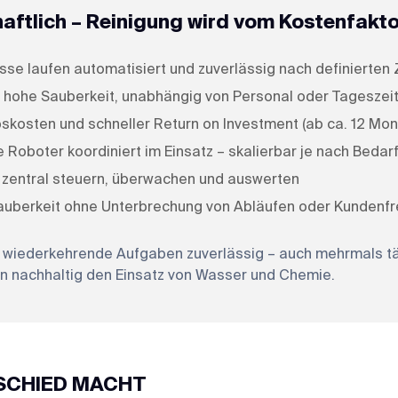
chaftlich – Reinigung wird vom Kostenfakt
se laufen automatisiert und zuverlässig nach definierten 
 hohe Sauberkeit, unabhängig von Personal oder Tageszei
bskosten und schneller Return on Investment (ab ca. 12 Mo
 Roboter koordiniert im Einsatz – skalierbar je nach Bedar
e zentral steuern, überwachen und auswerten
auberkeit ohne Unterbrechung von Abläufen oder Kundenf
iederkehrende Aufgaben zuverlässig – auch mehrmals tägli
n nachhaltig den Einsatz von Wasser und Chemie.
RSCHIED MACHT