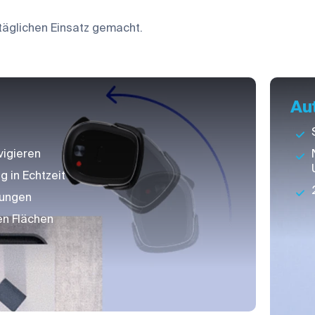
n täglichen Einsatz gemacht.
Au
vigieren
 in Echtzeit
bungen
en Flächen