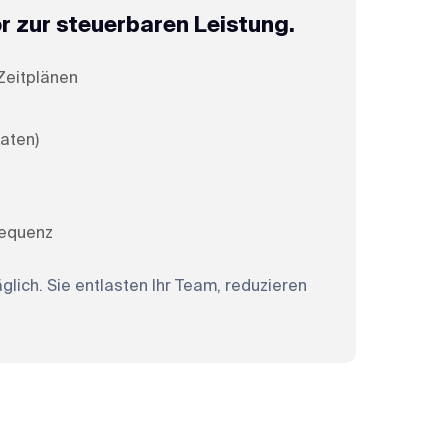
or zur steuerbaren Leistung.
Zeitplänen
t
naten)
f
requenz
ch. Sie entlasten Ihr Team, reduzieren